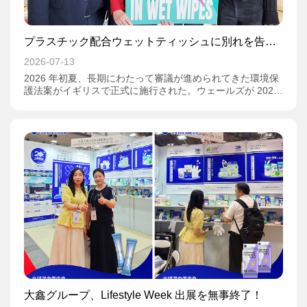
プラスチック配合ウェットティッシュに別れを告げ
る？イギリス禁止令の裏にある産業構造変革
2026-07-13
2026 年初夏、長期にわたって審議が進められてきた環境保
護法案がイギリスで正式に施行された。ウェールズが 2026
年 12 月 18 日に先行して禁止令を実施し、続いてイングラ
ンドが 2027 年 5 月 19 日、スコットランドが 2027 年 8 月
11 日、北アイルランドが 2027 年 5 月 18 日にそれぞれ施
行するという、約 1 年にわたる段階的なスケジュールで、
イギリス 4 地域がプラスチック配合ウェットティッシュに
対して正式に「戦線を布告」した。市民からの意見募集、産
業界との利害調整、議会審議を経て成立した本法令は、世界
の主要経済大国であるイギリスが使い捨てプラスチック製品
規制において重要な一手を打ったことを意味する。
大鑫グループ、Lifestyle Week 出展を無事終了！