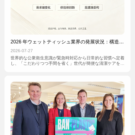
2026 年ウェットティッシュ業界の発展状況：構造変
革の中で繰り広げられる多次元的なせめぎ合い
2026-07-27
世界的な公衆衛生意識が緊急時対応から日常的な習慣へ定着
し、「こだわりつつ手間を省く」世代が簡便な清潔ケアを生
活上の必須ニーズとするようになった現在、ウェットティッ
シュ業界は周辺的な日用品から主力消費財へと歴史的な飛躍
を遂げつつある。これは単なる製品のバージョンアップでは
なく、材料科学、サプライチェーンの再構築、消費者心理の
再形成、国際貿易構造と関わる多次元的な変革である。