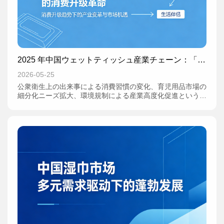
2025 年中国ウェットティッシュ産業チェーン：「掃
除道具」から「生活の相棒」への消費高度化革命
2026-05-25
公衆衛生上の出来事による消費習慣の変化、育児用品市場の
細分化ニーズ拡大、環境規制による産業高度化促進という三
重の推進力を受け、中国のウェットティッシュ業界は規模拡
大から価値再構築へと質的転換を遂げている。中研普華産業
研究院が発表した『2024-2029 年中国ウェットティッシュ
産業チェーン需給構造・招商戦略深度調査報告』（以下「報
告書」）は、産業チェーンの動向、消費行動の変化、技術革
新のトレンドを詳細に分析。一見平凡な細分化市場の背後
に、日用品業界の構図を塗り替える大きな力が潜んでいるこ
とを明らかにした。