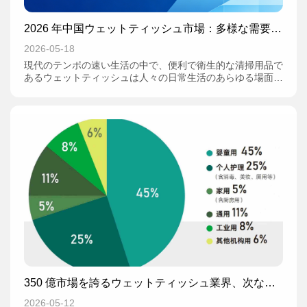
2026 年中国ウェットティッシュ市場：多様な需要が
牽引する勢いある発展
2026-05-18
現代のテンポの速い生活の中で、便利で衛生的な清掃用品で
あるウェットティッシュは人々の日常生活のあらゆる場面に
浸透している。日常の手洗いから赤ちゃんケア、家庭内清
掃、医療用除菌まで、ウェットティッシュは幅広く活用され
ている。
350 億市場を誇るウェットティッシュ業界、次なる
黄金の 10 年
2026-05-12