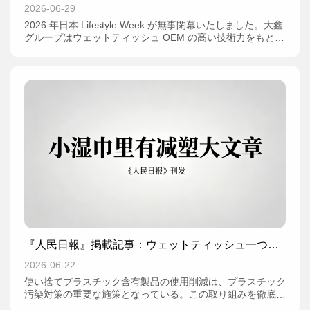
2026-06-29
2026 年日本 Lifestyle Week が無事閉幕いたしました。大鑫
グループはウェットティッシュ OEM の高い技術力をもとに
出展し、国際市場のニーズに的確に応え、多くの来場者から
注目を集めました。
『人民日報』掲載記事：ウェットティッシュ一つに
プラスチック削減の大きな課題が隠れている
2026-06-22
使い捨てプラスチック含有製品の使用削減は、プラスチック
汚染対策の重要な施策となっている。この取り組みを徹底す
るには、買い物、デリバリー、包装といった主要分野に力を