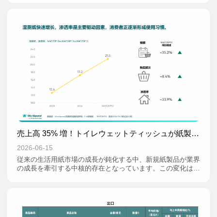
入れるだけでなく、地味だが使用頻度が高く、リサイクルが
難しく、環境流出リスクの大きい製品や工程にも目を向ける
必要がある。
売上高 35% 増！トイレウェットティッシュが紙製品
市場の新たな成長エンジン、「賢い消費」のメカニ
2026-06-15
ズムを解読
従来の生活用紙市場の成長が鈍化する中、新規紙製品が業界
の成長を牽引する中核的存在となっています。この変化は本
質的に、消費者の「用途別専用紙」への細分化されたニーズ
の高まりを反映しており、生活用紙ブランドが成長の壁を打
ち破る新たな道を切り開きました。その中でもトイレウェッ
トティッシュの伸びが際立ち、カテゴリー全体の成長を支え
る重要なエンジンとなっています。