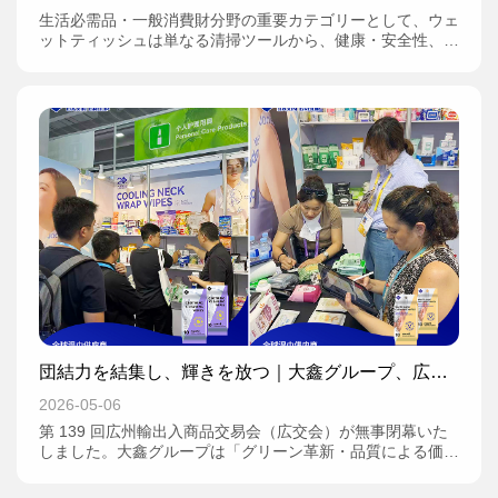
生活必需品・一般消費財分野の重要カテゴリーとして、ウェ
ットティッシュは単なる清掃ツールから、健康・安全性、シ
ーン対応力、環境配慮を融合させた総合的な個人・家庭ケア
製品へと進化を遂げている。中国はすでに世界最大級のウェ
ットティッシュ生産国となり、年間 100 万トン超の不織布
を消費し、市場規模は350 億元に達している。使い捨て不織
布製品の中でも、規模と将来性を兼ね備えた核心的な市場と
して注目されている。
団結力を結集し、輝きを放つ｜大鑫グループ、広交
会を無事終了！
2026-05-06
第 139 回広州輸出入商品交易会（広交会）が無事閉幕いた
しました。大鑫グループは「グリーン革新・品質による価値
創出」をテーマに、全品目ウェットティッシュ製品ラインを
携えて華々しく出展し、企業の革新的な実力と業界における