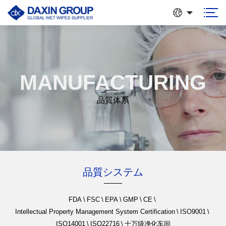
MANUFACTURING
品質体系
品質システム
FDA
\
FSC
\
EPA
\
GMP
\
CE
\
Intellectual Property Management System Certification
\
ISO9001
\
ISO14001
\
ISO22716
\
十万级净化车间