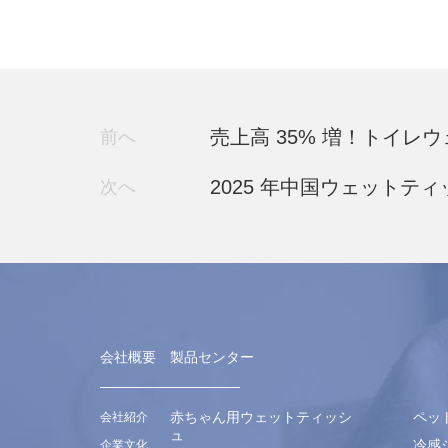
売上高 35% 増！トイ
前へ
2025 年中国ウェット
次へ
会社概要
製品センター
赤ちゃん用ウェットティッシ
ペッ
会社紹介
ュ
冷感
企業文化