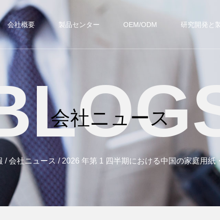
会社概要
製品センター
OEM/ODM
研究開発と
BLOG
会社ニュース
報
/
会社ニュース
/
2026 年第 1 四半期における中国の家庭用