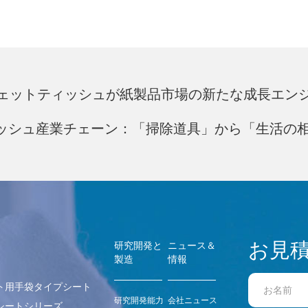
レウェットティッシュが紙製品市場の新たな成長エ
ティッシュ産業チェーン：「掃除道具」から「生活の
お見
研究開発と
ニュース＆
製造
情報
ト用手袋タイプシート
研究開発能力
会社ニュース
シートシリーズ