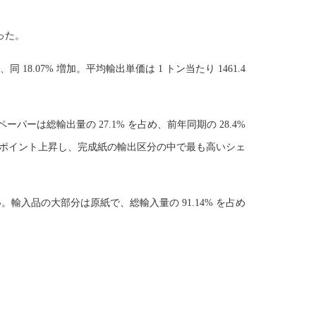
った。
、同 18.07% 増加。平均輸出単価は 1 トン当たり 1461.4
ーパーは総輸出量の 27.1% を占め、前年同期の 28.4%
0.26 ポイント上昇し、完成紙の輸出区分の中で最も高いシェ
たない。輸入品の大部分は原紙で、総輸入量の 91.14% を占め