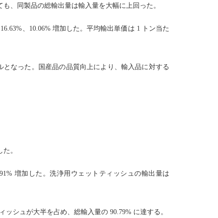
いても、同製品の総輸出量は輸入量を大幅に上回った。
16.63%、10.06% 増加した。平均輸出単価は 1 トン当た
18 万米ドルとなった。国産品の品質向上により、輸入品に対する
した。
同 15.91% 増加した。洗浄用ウェットティッシュの輸出量は
ティッシュが大半を占め、総輸入量の 90.79% に達する。