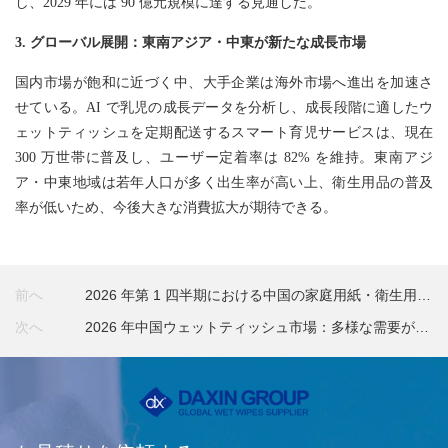
し、2029 年には 90 億元規模に達する見通しだ。
3. グローバル展開：東南アジア・中東が新たな成長市場
国内市場が飽和に近づく中、大手企業は海外市場へ進出を加速さ
せている。AI で乳児の成長データを分析し、成長段階に適したウ
ェットティッシュを定期配送するスマート育児サービスは、現在
300 万世帯に普及し、ユーザー定着率は 82% を維持。東南アジ
ア・中東地域は若年人口が多く出生率が高い上、衛生用品の普及
率が低いため、今後大きな消費拡大が期待できる。
前へ
2026 年第 1 四半期における中国の家庭用紙・衛生用品
の輸出入状況
次へ
2026 年中国ウェットティッシュ市場：多様な需要が牽
引する勢いある発展