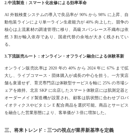
2.中流製造：スマート化改修による効率革命
AI 外観検査システムの導入で良品率が 90% から 98% に上昇、自
動包装ラインにより単一ライン生産能力が 40% 向上した。競争の
核心は上流素材の調達管理に移り、高級スパンレース不織布は依
然 3 割が輸入依存であり、国産代替の余地が大きく残されてい
る。
3.下流販売ルート：オンライン・オフライン融合による体験革新
オンライン販売比率は 2020 年の 40% から 2024 年に 67% まで拡
大し、ライブコマース・団体購入が成長の中心を担う。一方実店
舗も衰退せず、育児専門店は体験型サービスを軸に 25% の市場シ
ェアを維持。北京 SKP に出店したスマート体験店には肌測定器と
オーダーメイド製造機が設置され、顧客は肌状態に合わせプロバ
イオティクスやビタミン E 配合商品を選択可能。商品とサービス
を融合した営業形態により、客単価が 3 倍に増加した。
三、将来トレンド：三つの視点が業界新基準を定義