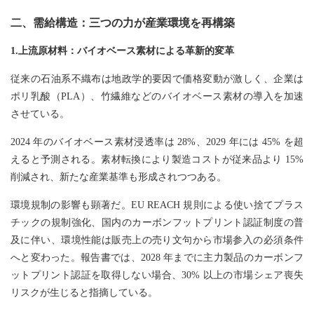
二、需給構造：三つの力が産業環境を再構築
1.上流原材料：バイオベース素材による革新的変革
従来の石油系不織布は地政学的要因で価格変動が激しく、企業は
ポリ乳酸（PLA）、竹繊維などのバイオベース素材の導入を加速
させている。
2024 年のバイオベース素材浸透率は 28%、2029 年には 45% を超
えると予測される。素材転換により製造コストが従来品より 15%
削減され、新たな産業基準も形成されつつある。
環境規制の影響も顕著だ。EU REACH 規則による使い捨てプラス
チックの規制強化、国内のカーボンフットプリント認証制度の普
及に伴い、環境性能は販売上の売り文句から市場参入の必須条件
へと変わった。報告書では、2028 年までに主力製品のカーボンフ
ットプリント認証を取得しない場合、30% 以上の市場シェア喪失
リスクが生じると指摘している。