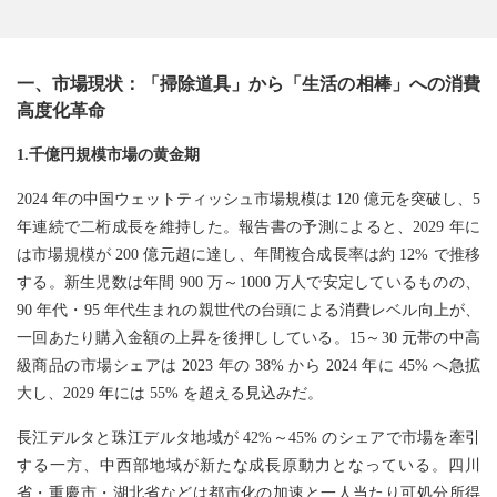
一、市場現状：「掃除道具」から「生活の相棒」への消費
高度化革命
1.千億円規模市場の黄金期
2024 年の中国ウェットティッシュ市場規模は 120 億元を突破し、5
年連続で二桁成長を維持した。報告書の予測によると、2029 年に
は市場規模が 200 億元超に達し、年間複合成長率は約 12% で推移
する。新生児数は年間 900 万～1000 万人で安定しているものの、
90 年代・95 年代生まれの親世代の台頭による消費レベル向上が、
一回あたり購入金額の上昇を後押ししている。15～30 元帯の中高
級商品の市場シェアは 2023 年の 38% から 2024 年に 45% へ急拡
大し、2029 年には 55% を超える見込みだ。
長江デルタと珠江デルタ地域が 42%～45% のシェアで市場を牽引
する一方、中西部地域が新たな成長原動力となっている。四川
省・重慶市・湖北省などは都市化の加速と一人当たり可処分所得