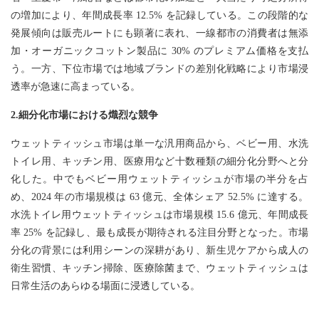
の増加により、年間成長率 12.5% を記録している。この段階的な
発展傾向は販売ルートにも顕著に表れ、一線都市の消費者は無添
加・オーガニックコットン製品に 30% のプレミアム価格を支払
う。一方、下位市場では地域ブランドの差別化戦略により市場浸
透率が急速に高まっている。
2.細分化市場における熾烈な競争
ウェットティッシュ市場は単一な汎用商品から、ベビー用、水洗
トイレ用、キッチン用、医療用など十数種類の細分化分野へと分
化した。中でもベビー用ウェットティッシュが市場の半分を占
め、2024 年の市場規模は 63 億元、全体シェア 52.5% に達する。
水洗トイレ用ウェットティッシュは市場規模 15.6 億元、年間成長
率 25% を記録し、最も成長が期待される注目分野となった。市場
分化の背景には利用シーンの深耕があり、新生児ケアから成人の
衛生習慣、キッチン掃除、医療除菌まで、ウェットティッシュは
日常生活のあらゆる場面に浸透している。