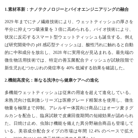
1.素材革新：ナノテクノロジーとバイオエンジニアリングの融合
2029 年までにナノ繊維技術により、ウェットティッシュの厚さを
半分に抑えつつ吸液量を 3 倍に高められる。バイオ技術により、
状況に反応するスマート型ウェットティッシュも誕生する。例え
ば研究開発中の pH 感応型ティッシュは、酸性汚れに触れると自動
的に中和成分を放出し、2028 年に実用化が見込まれる。最先端の
微生物活用技術では、特定の善玉菌配合ティッシュが試験段階で
新生児おむつかぶれの発症率を 40% 低減する効果を確認した。
2.機能高度化：単なる洗浄から健康ケアへの進化
多機能ウェットティッシュは従来の用途を超えて進化している。
未熟児向け低刺激シリーズは医療グレード精製水を使用し、微生
物量を極限まで抑制。アレルギー体質向け商品にはオーツ麦 β グ
ルカンを配合し、臨床試験で皮膚回復期間の短縮効果が認められ
た。日焼け止め、虫除け機能を備えた異分野融合商品も登場して
いる。美容成分配合タイプの市場は年間 12.4% のペースで拡大