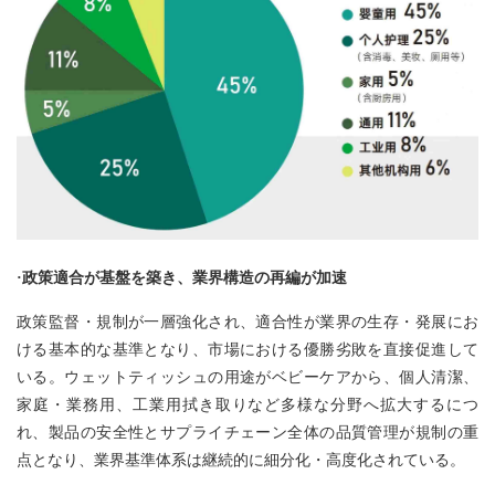
·政策適合が基盤を築き、業界構造の再編が加速
政策監督・規制が一層強化され、適合性が業界の生存・発展にお
ける基本的な基準となり、市場における優勝劣敗を直接促進して
いる。ウェットティッシュの用途がベビーケアから、個人清潔、
家庭・業務用、工業用拭き取りなど多様な分野へ拡大するにつ
れ、製品の安全性とサプライチェーン全体の品質管理が規制の重
点となり、業界基準体系は継続的に細分化・高度化されている。