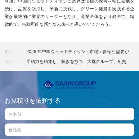
今後、中国のウェットティッシュ業界は価値の深耕を軸に発展を
続け、品質を堅持し、革新に挑戦し、グリーン発展を実践する企
業が最終的に業界のリーダーとなり、産業全体をより健全で、精
緻的で、持続可能な新たな未来へと導いていくだろう。
前へ
2026 年中国ウェットティッシュ市場：多様な需要が牽
引する勢いある発展
次へ
団結力を結集し、輝きを放つ｜大鑫グループ、広交会
を無事終了！
お見積りを依頼する