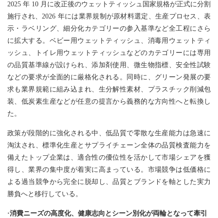
2025 年 10 月に改正後のウェットティッシュ国家規格が正式に分割
施行され、2026 年には業界規制が原材料選定、生産プロセス、表
示・ラベリング、細分化カテゴリーの参入基準など全工程にさら
に拡大する。ベビー用ウェットティッシュ、消毒用ウェットティ
ッシュ、トイレ用ウェットティッシュなどのカテゴリーには専用
の品質基準線が設けられ、添加剤使用、微生物指標、安全性試験
などの要求が全面的に厳格化される。同時に、グリーン発展の要
求も業界規範に組み込まれ、生分解性素材、プラスチック削減包
装、低炭素生産などが任意の提言から義務的な方向性へと転換し
た。
政策が段階的に強化される中、低品質で零散な生産能力は急速に
淘汰され、標準化生産とサプライチェーン全体の品質検査能力を
備えたトップ企業は、適合性の優位性を活かして市場シェアを獲
得し、業界の集中度が着実に高まっている。市場競争は低価格に
よる過当競争から完全に脱却し、品質とブランドを軸とした実力
勝負へと移行している。
·消費ニーズの高度化、健康志向とシーン別化が両輪となって牽引