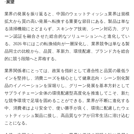
·展望
業界の発展を振り返ると、中国のウェットティッシュ業界は規模
拡大から質の高い発展へ転換する重要な節目にある。製品は単な
る清掃機能にとどまらず、スキンケア技術、シーン対応力、グリ
ーン認証を融合させた総合的なソリューションへと進化してい
る。2026 年にはこの転換傾向が一層深化し、業界競争は単なる製
品同士の比較から、品質、革新力、環境配慮、ブランド力を総合
的に競う段階へと昇格する。
業界関係者にとっては、政策を指針として適合性と品質の最低ラ
インを堅持し、消費ニーズを核心として健康志向・シーン別化製
品のイノベーションを深堀りし、グリーン発展を基本方針として
サプライチェーン全体の環境配慮型高度化を推進してこそ、新た
な競争環境で足場を固めることができる。業界が不断に進化する
中、消費者はより安全で、使い勝手が良く、環境に配慮したウェ
ットティッシュ製品に接し、高品質なケアが日常生活に溶け込む
ことになる。