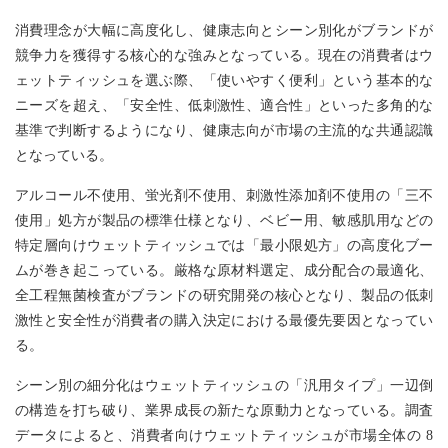
消費理念が大幅に高度化し、健康志向とシーン別化がブランドが
競争力を獲得する核心的な強みとなっている。現在の消費者はウ
ェットティッシュを選ぶ際、「使いやすく便利」という基本的な
ニーズを超え、「安全性、低刺激性、適合性」といった多角的な
基準で判断するようになり、健康志向が市場の主流的な共通認識
となっている。
アルコール不使用、蛍光剤不使用、刺激性添加剤不使用の「三不
使用」処方が製品の標準仕様となり、ベビー用、敏感肌用などの
特定層向けウェットティッシュでは「最小限処方」の高度化ブー
ムが巻き起こっている。厳格な原材料選定、成分配合の最適化、
全工程無菌検査がブランドの研究開発の核心となり、製品の低刺
激性と安全性が消費者の購入決定における最優先要因となってい
る。
シーン別の細分化はウェットティッシュの「汎用タイプ」一辺倒
の構造を打ち破り、業界成長の新たな原動力となっている。調査
データによると、消費者向けウェットティッシュが市場全体の 8