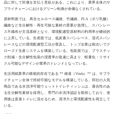
品に対して対価を支払う意欲がある。これにより、業界全体のサ
プライチェーンにおけるグリーン転換が余儀なくされている。
原材料面では、再生セルロース繊維、竹繊維、PLA（ポリ乳酸）
繊維など生分解性・再生可能な素材の需要が急増し、スパンレー
ス不織布が主流基材となり、環境配慮型原材料の利用率が継続的
に上昇している。生産面では、低炭素スパンレース、湿式スパン
レースなどの環境配慮型工法が普及し、トップ企業は相次いでク
ローズド生産システムを構築している。包装面では、プラスチッ
ク削減・生分解性包装の浸透率が急速に高まり、軽量化・リサイ
クル可能なデザインが業界のトレンドとなっている。
生活用紙業界の模範的存在である ** 維達（Vinda）** は、サプラ
イチェーン全体で持続可能なモデルを構築している。同社の人気
商品である水洗浄可能ウェットトイレティッシュは、適合性のあ
る生分解性素材を採用し、専門の水洗浄認証を取得しており、使
用後は直接トイレに流せるため、清浄力と環境配慮性を両立して
いる。