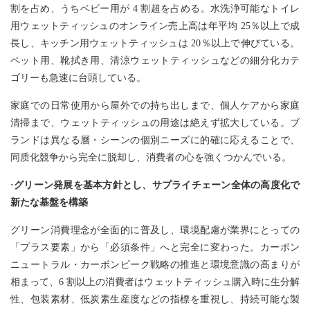
割を占め、うちベビー用が 4 割超を占める。水洗浄可能なトイレ
用ウェットティッシュのオンライン売上高は年平均 25％以上で成
長し、キッチン用ウェットティッシュは 20％以上で伸びている。
ペット用、靴拭き用、清涼ウェットティッシュなどの細分化カテ
ゴリーも急速に台頭している。
家庭での日常使用から屋外での持ち出しまで、個人ケアから家庭
清掃まで、ウェットティッシュの用途は絶えず拡大している。ブ
ランドは異なる層・シーンの個別ニーズに的確に応えることで、
同质化競争から完全に脱却し、消費者の心を強くつかんでいる。
·グリーン発展を基本方針とし、サプライチェーン全体の高度化で
新たな基盤を構築
グリーン消費理念が全面的に普及し、環境配慮が業界にとっての
「プラス要素」から「必須条件」へと完全に変わった。カーボン
ニュートラル・カーボンピーク戦略の推進と環境意識の高まりが
相まって、6 割以上の消費者はウェットティッシュ購入時に生分解
性、包装素材、低炭素生産度などの指標を重視し、持続可能な製