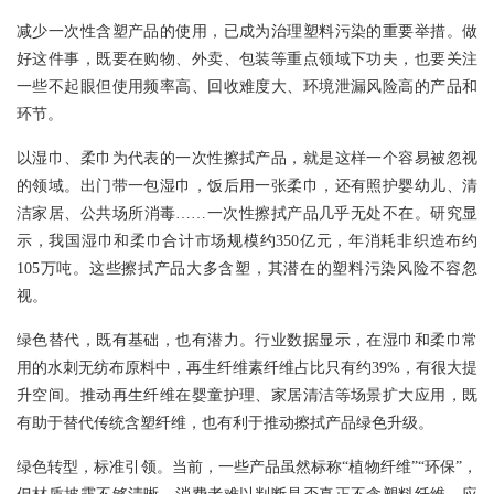
减少一次性含塑产品的使用，已成为治理塑料污染的重要举措。做
好这件事，既要在购物、外卖、包装等重点领域下功夫，也要关注
一些不起眼但使用频率高、回收难度大、环境泄漏风险高的产品和
环节。
以湿巾、柔巾为代表的一次性擦拭产品，就是这样一个容易被忽视
的领域。出门带一包湿巾，饭后用一张柔巾，还有照护婴幼儿、清
洁家居、公共场所消毒……一次性擦拭产品几乎无处不在。研究显
示，我国湿巾和柔巾合计市场规模约350亿元，年消耗非织造布约
105万吨。这些擦拭产品大多含塑，其潜在的塑料污染风险不容忽
视。
绿色替代，既有基础，也有潜力。行业数据显示，在湿巾和柔巾常
用的水刺无纺布原料中，再生纤维素纤维占比只有约39%，有很大提
升空间。推动再生纤维在婴童护理、家居清洁等场景扩大应用，既
有助于替代传统含塑纤维，也有利于推动擦拭产品绿色升级。
绿色转型，标准引领。当前，一些产品虽然标称“植物纤维”“环保”，