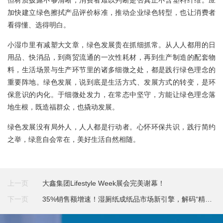
但材质披露不够清晰，消费者难以判断是否真正不含塑料纤维。应
加快建立绿色擦拭产品评价标准，推动企业绿色转型，也让消费者
看得懂、选得明白。
小湿巾里有减塑大文章，绿色发展贵在抓细抓常。从人人都用的日
用品、快消品，到商贸流通的一次性耗材，再到生产制造的配套物
料，生活场景与生产环节里的诸多细微之处，都是践行绿色理念的
重要阵地。绿色发展，说到底是生活方式、发展方式的转变，是环
保意识的内化。于细微处发力，在常态中坚守，方能让绿色理念落
地生根，既造福群众，也撬动发展。
绿色发展没有局外人，人人都是行动者。心怀环保共识，践行简约
之举，绿意自会常在，美好生活自然相随。
上一页
大鑫集团Lifestyle Week展会完美谢幕！
下一页
35%销售额增速！湿厕纸成纸品市场新引擎，解码“精明
消费”密码