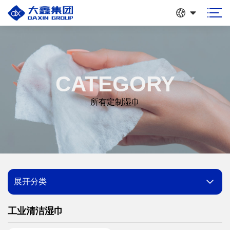
CATEGORY
所有定制湿巾
展开分类
工业清洁湿巾